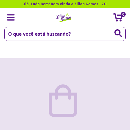
Olá, Tudo Bem! Bem Vindo a Zilion Games - ZG!
0