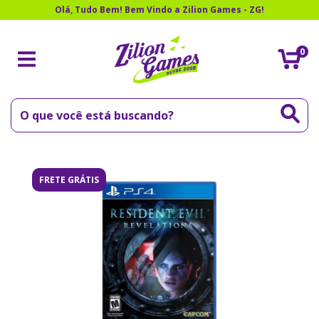
Olá, Tudo Bem! Bem Vindo a Zilion Games - ZG!
0
FRETE GRÁTIS