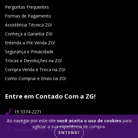
Perguntas Frequentes
Formas de Pagamento
Assistência Técnica ZG!
Conheça a Garantia ZG!
Entenda a Pré-Venda ZG!
Segurança e Privacidade
Trocas e Devoluções na ZG!
Compra Venda e Troca na ZG!
Como Comprar e Envio na ZG!
Entre em Contado Com a ZG!
19 3374-2271
contato@ziliongames.com.br
Ao navegar por este site
você aceita o uso de cookies
para
agilizar a sua experiência de compra.
Rua Governador Pedro de Toledo, 1665
ENTENDI