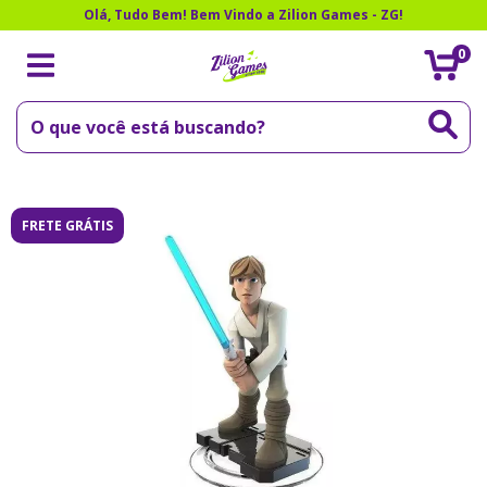
Olá, Tudo Bem! Bem Vindo a Zilion Games - ZG!
0
FRETE GRÁTIS