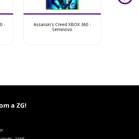
0 -
Assassin's Creed XBOX 360 -
Assassin
Seminovo
XBOX
om a ZG!
br
Toledo, 1665