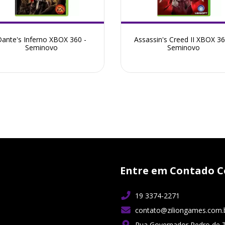
ante's Inferno XBOX 360 -
Assassin's Creed II XBOX 36
Seminovo
Seminovo
Entre em Contado C
19 3374-2271
contato@ziliongames.com.
Rua Governador Pedro de 