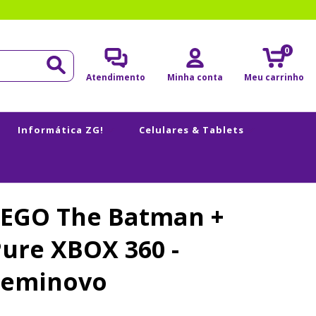
0
Atendimento
Minha conta
Meu carrinho
Informática ZG!
Celulares & Tablets
LEGO The Batman +
ure XBOX 360 -
Seminovo