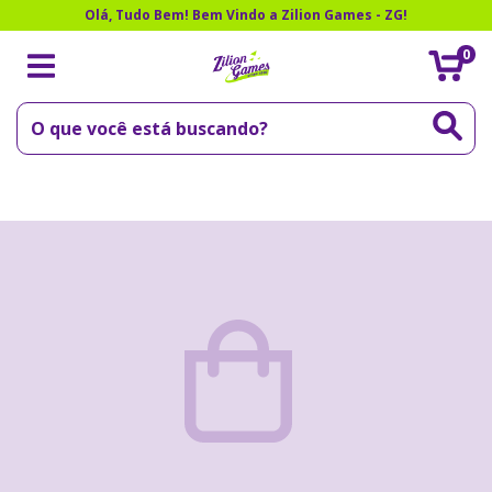
Olá, Tudo Bem! Bem Vindo a Zilion Games - ZG!
0