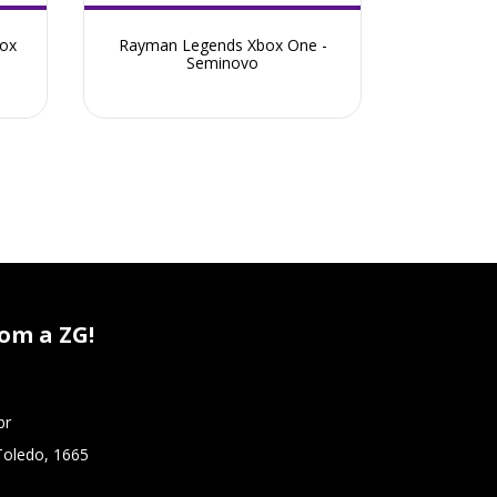
ox
Rayman Legends Xbox One -
Grand The
Seminovo
om a ZG!
br
Toledo, 1665