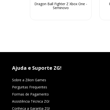
atalha Por
Dragon Ball Fighter Z Xbox One -
x One -
Seminovo
Ajuda e Suporte ZG!
Sobre a Zilion Games
Perguntas Frequentes
Formas de Pagamento
Assistência Técnica ZG!
Conheça a Garantia ZG!