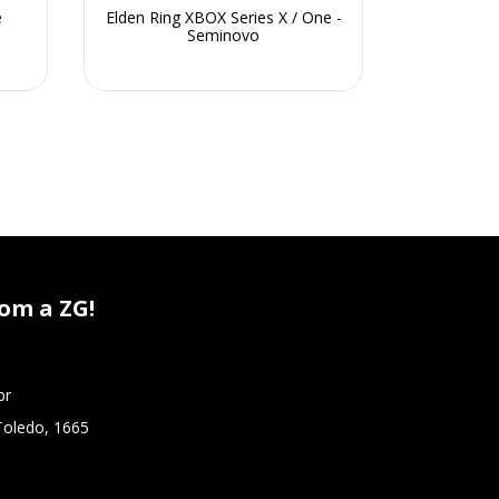
e
Elden Ring XBOX Series X / One -
Plants v
Seminovo
On
om a ZG!
br
Toledo, 1665