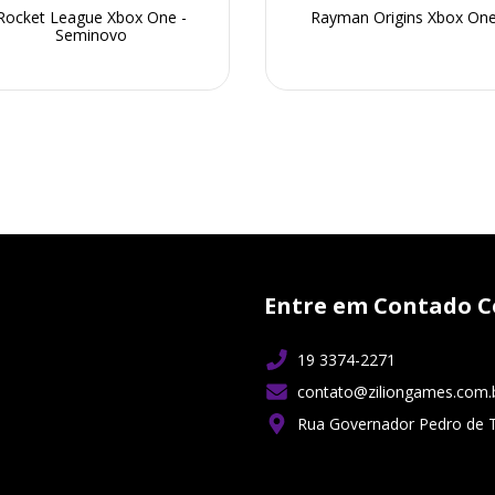
Rocket League Xbox One -
Rayman Origins Xbox On
Seminovo
Entre em Contado C
19 3374-2271
contato@ziliongames.com.
Rua Governador Pedro de 