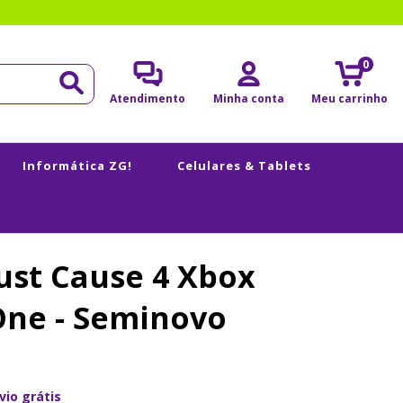
0
Atendimento
Minha conta
Meu carrinho
Informática ZG!
Celulares & Tablets
ust Cause 4 Xbox
One - Seminovo
vio grátis