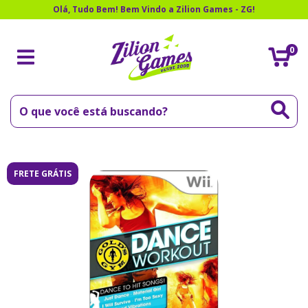
Olá, Tudo Bem! Bem Vindo a Zilion Games - ZG!
0
FRETE GRÁTIS