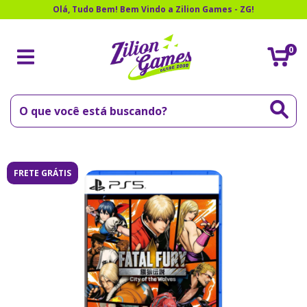
Olá, Tudo Bem! Bem Vindo a Zilion Games - ZG!
0
FRETE GRÁTIS