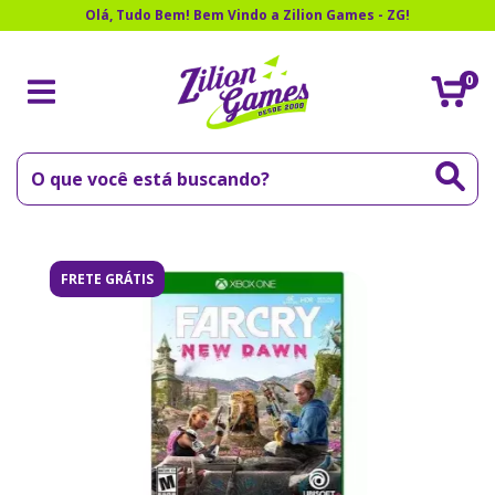
Olá, Tudo Bem! Bem Vindo a Zilion Games - ZG!
0
FRETE GRÁTIS