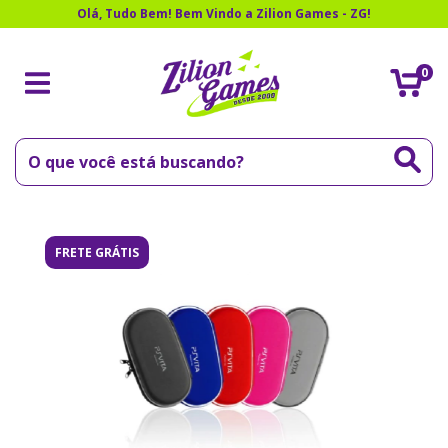
Olá, Tudo Bem! Bem Vindo a Zilion Games - ZG!
0
FRETE GRÁTIS