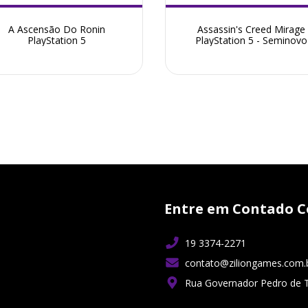
A Ascensão Do Ronin
Assassin's Creed Mirage
PlayStation 5
PlayStation 5 - Seminovo
Entre em Contado C
19 3374-2271
contato@ziliongames.com.
Rua Governador Pedro de 