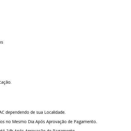
os
icação.
PAC dependendo de sua Localidade.
amos no Mesmo Dia Após Aprovação de Pagamento.
 até 24h Após Aprovação de Pagamento.