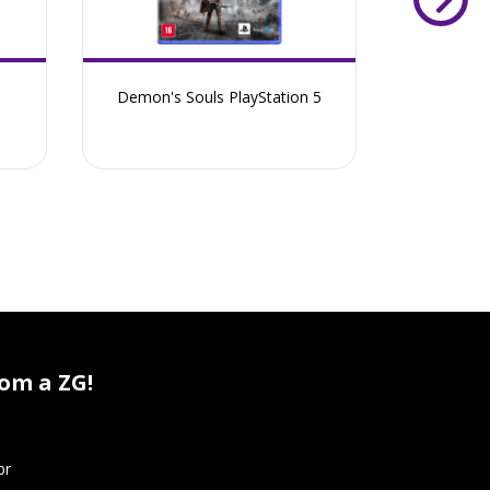
Demon's Souls PlayStation 5
The Calli
Edit
om a ZG!
br