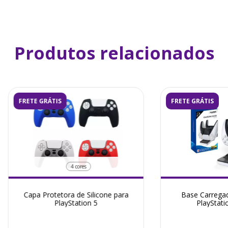
Produtos relacionados
FRETE GRÁTIS
FRETE GRÁTIS
4 cores
Capa Protetora de Silicone para
Base Carregad
PlayStation 5
PlayStati