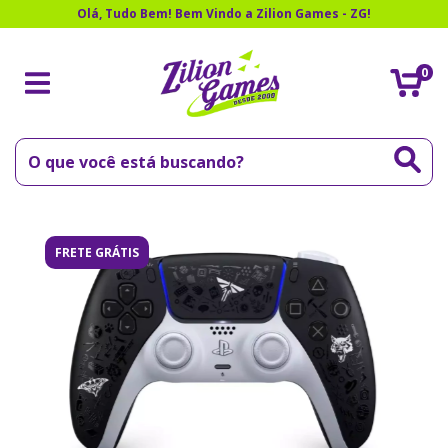
Olá, Tudo Bem! Bem Vindo a Zilion Games - ZG!
0
FRETE GRÁTIS