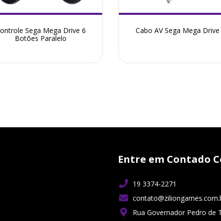
ontrole Sega Mega Drive 6
Cabo AV Sega Mega Drive
Botões Paralelo
Entre em Contado C
19 3374-2271
contato@ziliongames.com.
Rua Governador Pedro de 