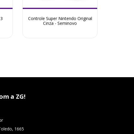
 3
Controle Super Nintendo Original
Contro
Cinza - Seminovo
om a ZG!
br
Toledo, 1665