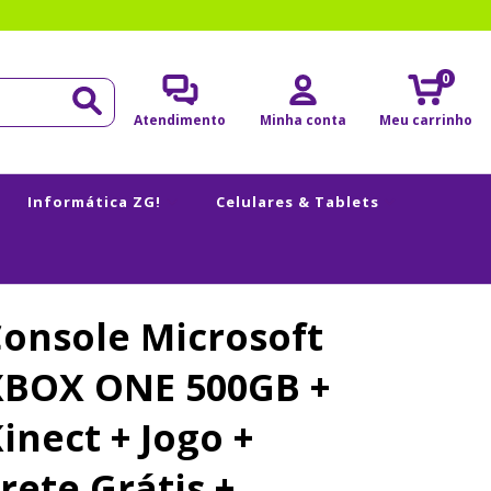
0
Atendimento
Minha conta
Meu carrinho
Informática ZG!
Celulares & Tablets
onsole Microsoft
XBOX ONE 500GB +
inect + Jogo +
rete Grátis +