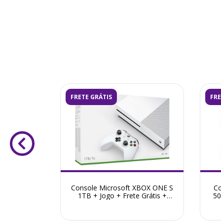
FRETE GRÁTIS
FRE
XBOX ONE X
Console Microsoft XBOX ONE S
Co
 + Jogo +
1TB + Jogo + Frete Grátis +
50
ntia ZG!
Garantia ZG!