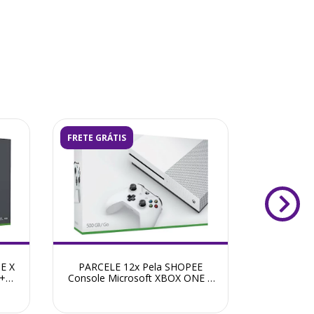
FRETE GRÁTIS
ESGOTADO
E X
PARCELE 12x Pela SHOPEE
Console M
 +
Console Microsoft XBOX ONE S
1TB Ediç
500GB + Jogo + Frete Grátis +
Gráti
Garantia ZG!