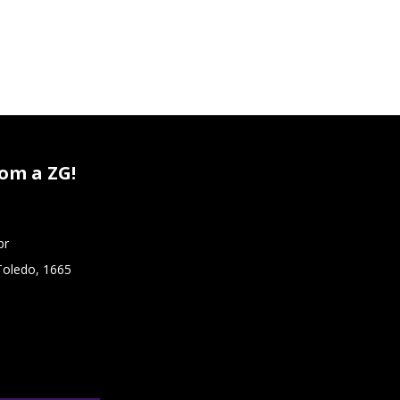
om a ZG!
br
Toledo, 1665