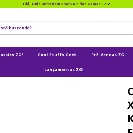
Olá, Tudo Bem! Bem Vindo a Zilion Games - ZG!
lassics ZG!
Cool Stuffs Geek
Pré-Vendas ZG!
Lançamentos ZG!
C
K
F