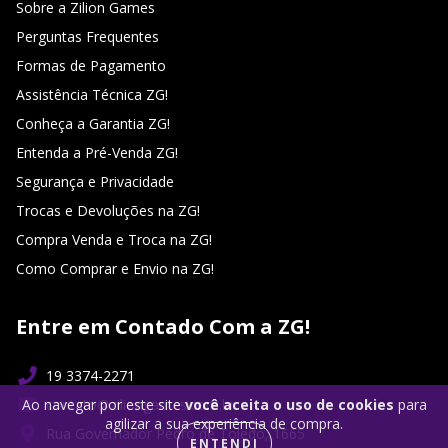
Sobre a Zilion Games
Perguntas Frequentes
Formas de Pagamento
Assistência Técnica ZG!
Conheça a Garantia ZG!
Entenda a Pré-Venda ZG!
Segurança e Privacidade
Trocas e Devoluções na ZG!
Compra Venda e Troca na ZG!
Como Comprar e Envio na ZG!
Entre em Contado Com a ZG!
19 3374-2271
Ao navegar por este site
você aceita o uso de cookies
para
contato@ziliongames.com.br
agilizar a sua experiência de compra.
Rua Governador Pedro de Toledo, 1665
ENTENDI