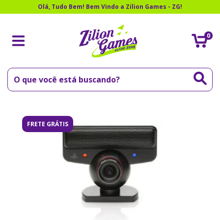
Olá, Tudo Bem! Bem Vindo a Zilion Games - ZG!
0
FRETE GRÁTIS