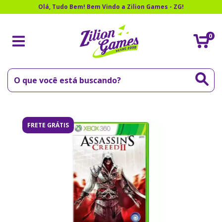
Olá, Tudo Bem! Bem Vindo a Zilion Games - ZG!
0
FRETE GRÁTIS