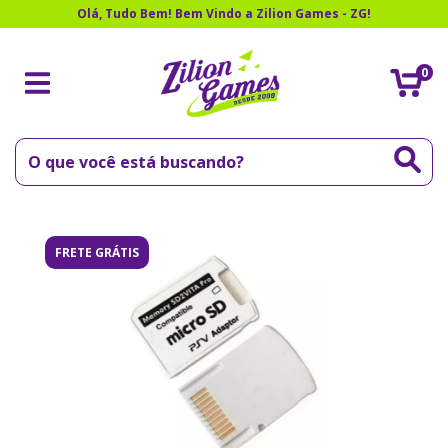
Olá, Tudo Bem! Bem Vindo a Zilion Games - ZG!
0
FRETE GRÁTIS