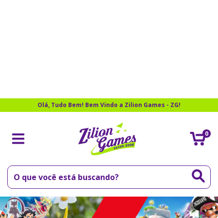
Olá, Tudo Bem! Bem Vindo a Zilion Games - ZG!
0