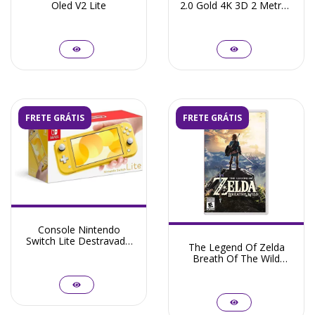
Oled V2 Lite
2.0 Gold 4K 3D 2 Metros
Full Hd Blindado
FRETE GRÁTIS
FRETE GRÁTIS
Console Nintendo
Switch Lite Destravado
The Legend Of Zelda
128GB + Frete Grátis +
Breath Of The Wild
Garantia ZG! - Seminovo
Nintendo Switch -
Seminovo