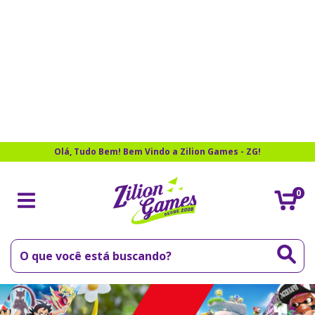
Olá, Tudo Bem! Bem Vindo a Zilion Games - ZG!
0