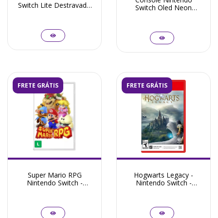
Switch Lite Destravado
Switch Oled Neon
256GB + Frete Grátis +
Destravado 128GB
Garantia ZG! - Seminovo
Bundle Zelda + Frete
Grátis + Garantia ZG! -
Seminovo
FRETE GRÁTIS
FRETE GRÁTIS
Super Mario RPG
Hogwarts Legacy -
Nintendo Switch -
Nintendo Switch -
Seminovo
Seminovo