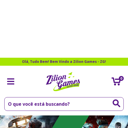
Olá, Tudo Bem! Bem Vindo a Zilion Games - ZG!
0