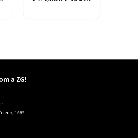
om a ZG!
br
Toledo, 1665