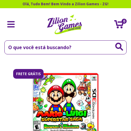
Olá, Tudo Bem! Bem Vindo a Zilion Games - ZG!
0
FRETE GRÁTIS