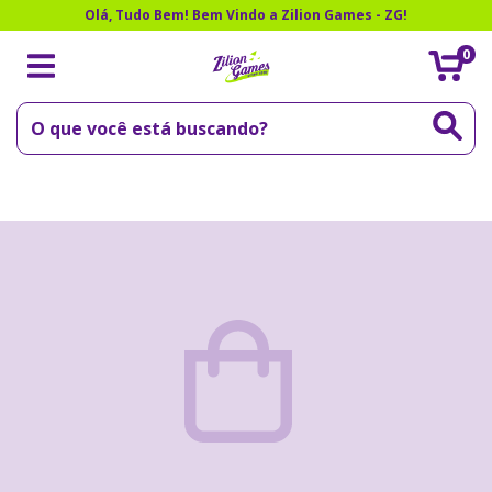
Olá, Tudo Bem! Bem Vindo a Zilion Games - ZG!
0