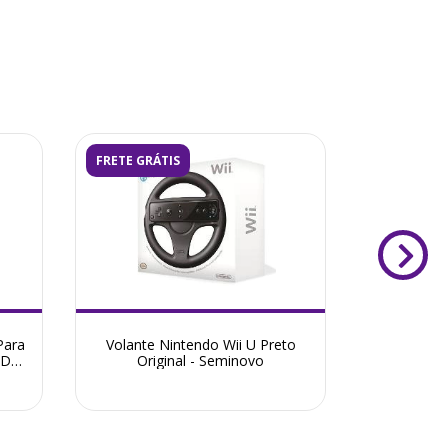
FRETE GRÁTIS
FRETE GRÁ
Para
Volante Nintendo Wii U Preto
Fonte Gam
CD
Original - Seminovo
Compatív