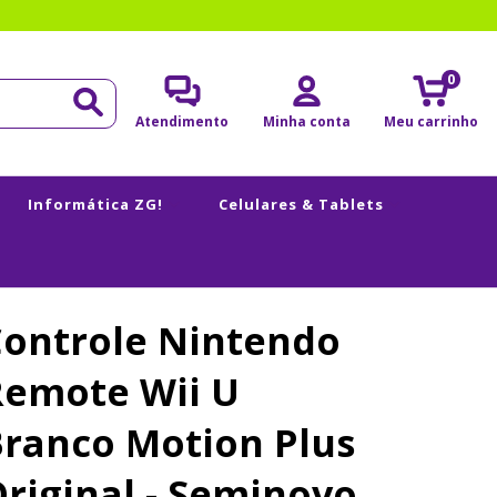
0
Atendimento
Minha conta
Meu carrinho
Informática ZG!
Celulares & Tablets
Controle Nintendo
Remote Wii U
ranco Motion Plus
riginal - Seminovo