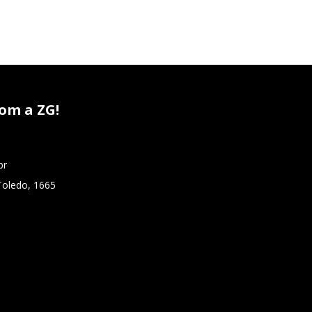
om a ZG!
br
Toledo, 1665