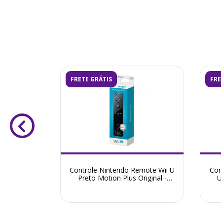
FRETE GRÁTIS
FRE
Compatível
Controle Nintendo Remote Wii U
Con
110 220v
Preto Motion Plus Original -
U
Seminovo