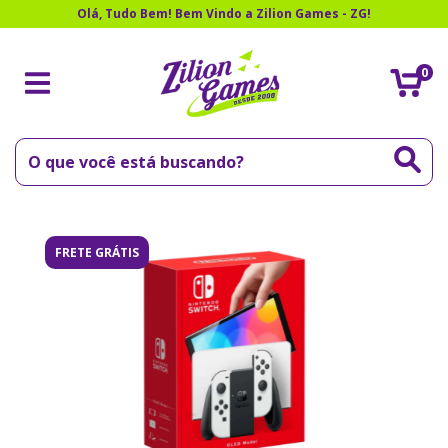
Olá, Tudo Bem! Bem Vindo a Zilion Games - ZG!
0
FRETE GRÁTIS