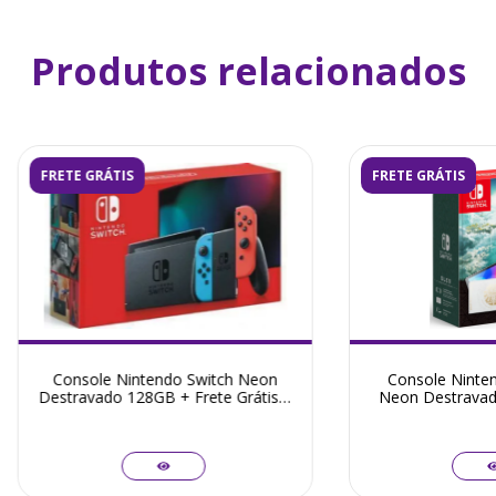
Produtos relacionados
FRETE GRÁTIS
FRETE GRÁTIS
Console Nintendo Switch Neon
Console Ninten
Destravado 128GB + Frete Grátis +
Neon Destravad
Garantia ZG! - Seminovo
Zelda + Frete Grá
- Sem