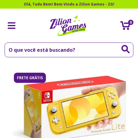
Olá, Tudo Bem! Bem Vindo a Zilion Games - ZG!
0
FRETE GRÁTIS