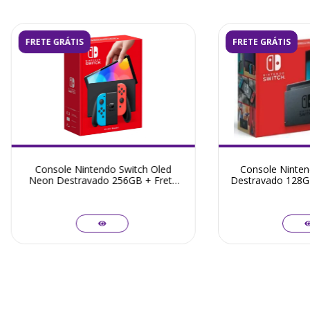
FRETE GRÁTIS
FRETE GRÁTIS
Console Nintendo Switch Oled
Console Ninten
Neon Destravado 256GB + Frete
Destravado 128GB
Grátis + Garantia ZG! - Seminovo
Garantia ZG