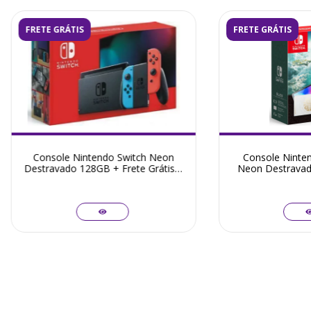
FRETE GRÁTIS
FRETE GRÁTIS
Console Nintendo Switch Neon
Console Ninten
Destravado 128GB + Frete Grátis +
Neon Destravad
Garantia ZG! - Seminovo
Zelda + Frete Grá
- Sem