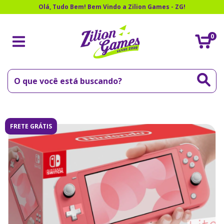
Olá, Tudo Bem! Bem Vindo a Zilion Games - ZG!
0
FRETE GRÁTIS