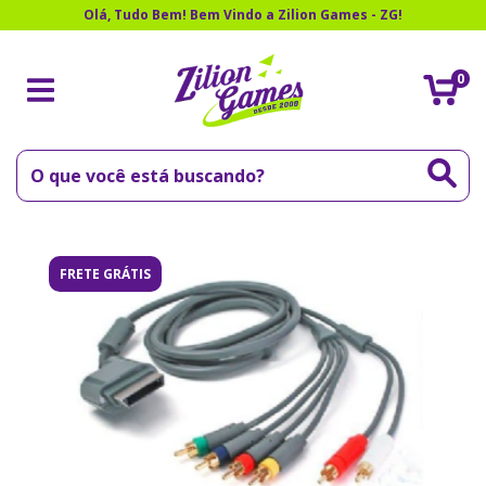
Olá, Tudo Bem! Bem Vindo a Zilion Games - ZG!
0
FRETE GRÁTIS