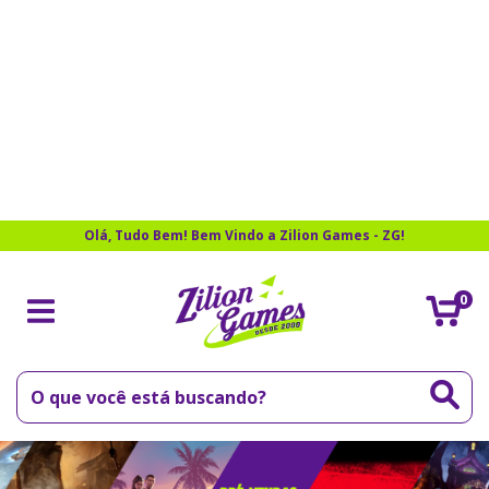
Olá, Tudo Bem! Bem Vindo a Zilion Games - ZG!
0