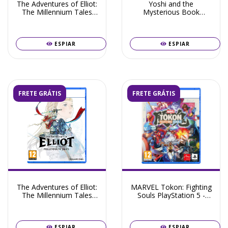
The Adventures of Elliot:
Yoshi and the
The Millennium Tales
Mysterious Book
Nintendo Switch 2 - Pré-
Nintendo Switch 2 - Pré-
Venda Julho 2026
Venda Maio 2026
ESPIAR
ESPIAR
FRETE GRÁTIS
FRETE GRÁTIS
The Adventures of Elliot:
MARVEL Tokon: Fighting
The Millennium Tales
Souls PlayStation 5 -
PlayStation 5 - Pré-
Pré-Venda Agosto 2026
Venda Junho 2026
ESPIAR
ESPIAR