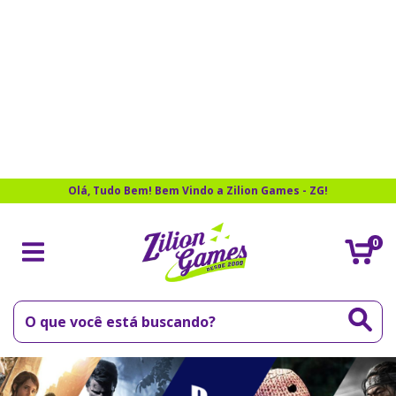
Olá, Tudo Bem! Bem Vindo a Zilion Games - ZG!
0