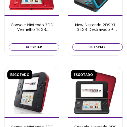
Console Nintendo 3DS
New Nintendo 2DS XL
Vermelho 16GB
32GB Destravado +
Destravado + Frete
Frete Grátis + Garantia
Grátis + Garantia ZG!
ZG!
ESPIAR
ESPIAR
ESGOTADO
ESGOTADO
Console Nintendo 2DS
Console Nintendo 3DS