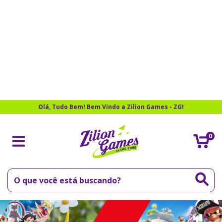
Olá, Tudo Bem! Bem Vindo a Zilion Games - ZG!
0