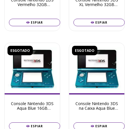
Vermelho 32GB
XL Vermelho 32GB
Destravado + Frete
Destravado + Frete
Grátis + Garantia ZG!
Grátis + Garantia ZG!
ESPIAR
ESPIAR
ESGOTADO
ESGOTADO
Console Nintendo 3DS
Console Nintendo 3DS
Aqua Blue 16GB
na Caixa Aqua Blue
Destravado + Frete
16GB Destravado +
Grátis + Garantia ZG!
Frete Grátis + Garantia
ZG!
ESPIAR
ESPIAR