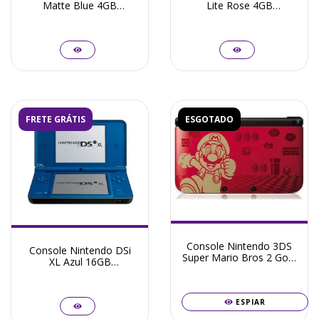
Matte Blue 4GB
Lite Rose 4GB
Destravado + Frete
Destravado + Frete
Grátis + Garantia ZG!
Grátis + Garantia ZG!
FRETE GRÁTIS
ESGOTADO
Console Nintendo 3DS
Console Nintendo DSi
Super Mario Bros 2 Gold
XL Azul 16GB
Edition 32GB
Desbloqueado + Frete
Destravado + Frete
Grátis + Garantia ZG!
Grátis + Garantia ZG!
ESPIAR