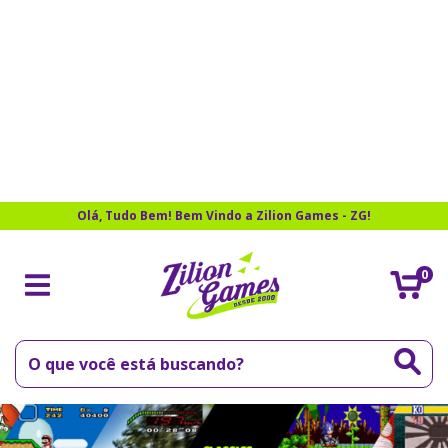
Olá, Tudo Bem! Bem Vindo a Zilion Games - ZG!
0